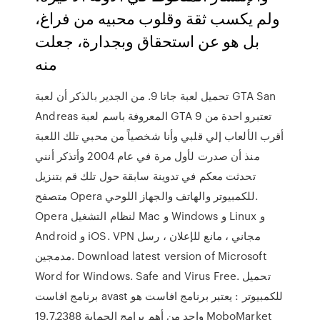
ولم يكسب ثقة وقلوب محبيه من فراغ،
بل هو عن استحقاق وبجدارة، جعلت
منه
تحميل لعبة جاتا 9. من الجدير بالذكر أن لعبة GTA San
Andreas المعروفة باسم لعبة GTA 9 تعتبرو احدة من
أقرب الألعاب إلي قلبي وأنا شخصياً من محبي تلك اللعبة
منذ أن صدرت لأول مرة في عام 2004 وأتذكر أنني
تحدثت معكم في تدوينة سابقة حول تلك قم بتنزيل
متصفح Opera للكمبيوتر والهاتف والجهاز اللوحي.
Opera لنظام التشغيل Mac و Windows و Linux و
Android و iOS. VPN مجاني ، مانع للإعلان ، رسل
مدمجين. Download latest version of Microsoft
Word for Windows. Safe and Virus Free. تحميل
برنامج افاست avast للكمبيوتر : يعتبر برنامج افاست هو
واحد من أهم برامج الحماية 19.7.2388 MoboMarket