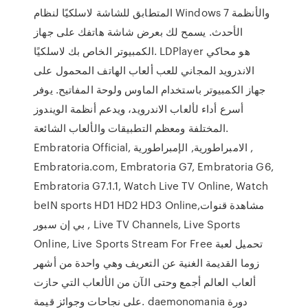
المتطابق للشاشة لاسلكيًا لنظام Windows 7 والأنظمة
الأحدث. يسمح لك بعرض شاشة هاتفك على جهاز
الكمبيوتر الخاص بك لاسلكيًا. LDPlayer هو محاكي
الاندرويد المجاني للعب ألعاب الهاتف المحمول على
جهاز الكمبيوتر باستخدام الماوس ولوحة المفاتيح. يوفر
أسرع أداء لألعاب الاندرويد، ويدعم أنظمة الويندوز
المختلفة ومعظم التطبيقات والألعاب الشائعة.
Embratoria Official, الامبراطورية, الإمبراطورية ,
Embratoria.com, Embratoria G7, Embratoria G6,
Embratoria G7.1.1, Watch Live TV Online, Watch
beIN sports HD1 HD2 HD3 Online,مشاهدة قنوات
بي إن سبور , Live TV Channels, Live Sports
Online, Live Sports Stream For Free تحميل لعبة
زوما القديمة الغنية عن التعريف وهي واحدة من أشهر
ألعاب العالم أجمع وحتى الآن من الألعاب التي حازت
على نجاحات وجوائز قيمة. daemonomania دورة