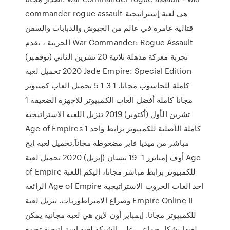
commander rogue assault هي لعبة إستراتيجية
قتالية غامرة في عالم من الجيوش والدبابات والسفن
الحربية ، تقدم War Commander: Rogue Assault
تجربة معركة مذهلة ثلاثية 20 تشرين الثاني (نوفمبر)
2020 تحميل لعبة Jade Empire: Special Edition
كاملة للحاسوب مجانا. 1 3 1 5 تحميل العاب كمبيوتر
مجانا كاملة أفضل العاب الكمبيوتر للاجهزة الضعيفة 1
تشرين الأول (أكتوبر) 2019 تنزيل اللعبة الاستراتيجية
Age of Empires 1 كاملة الأصلية للكمبيوتر برابط واحد
مباشر من ميديا فاير مضغوطة مجانآ,تحميل لعبة إيج
أوف إمبايرز 1 19 نيسان (إبريل) 2020 تحميل لعبة Age
of Empire للكمبيوتر برابط مباشر مجانا، اليكم اللعبة
الرائعة Age of Empire احد العاب الحروب الاستراتيجية
وصراع الامبراطوريات. تنزيل لعبة Empire Online II
للكمبيوتر مجانا. إيمباير أون لاين هي لعبة مجانية يمكن
لعبها بشكل جماعي على الشبكة لعبة استراتيجية تجمع