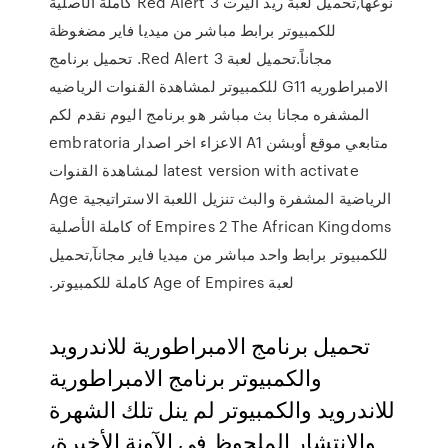
نوعها,تحميل لعبة ريد اليرت 3 Red Alert كاملة الأصلية
للكمبيوتر برابط مباشر من ميديا فاير مضغوظة
مجاناً.تحميل لعبة 3 Red Alert. تحميل برنامج
الامبراطوريه G11 للكمبيوتر لمشاهدة القنوات الرياضيه
المشفره مجانا بث مباشر هو برنامج اليوم نقدم لكم
متابعي موقع أوبشن A1 الاعزاء اخر اصدار embratoria
latest version with activate لمشاهدة القنوات
الرياضية المشفرة والبث تنزيل اللعبة الاستراتيجية Age
of Empires 2 The African Kingdoms كاملة الأصلية
للكمبيوتر برابط واحد مباشر من ميديا فاير مجانآ,تحميل
لعبة Age of Empires كاملة للكمبيوتر.
تحميل برنامج الامبراطورية للاندرويد
والكمبيوتر برنامج الامبراطورية
للاندرويد والكمبيوتر لم ينل تلك الشهرة
والإنتشار الملحوظ في الآونة الأخيرة،