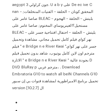
aegypt 3 جون كراولي. U a b y على De ec ive C
nan – المحقق كونان – الحلقة – الفتيات المتخلفات;
صاصا عامر على BLEAC – بليتش – الحلقة – الهجوم
مستحيل؟الغينريوساي المختوم; صاصا عامر على
BLEAC – بليتش – الحلقة – احتفال افتتاحية جسر على
نهر كواي فيلم كامل تحميل مجاني. مشاهدة وتحميل
فيلم " e Bridge n e River Kwai جسر على نهر كواي"
مترجم اون لاين كامل يوتيوب، شاهد بدون تحميل فيلم
الاثارة " e Bridge n e River Kwai " بجودة عالية D
DVD BluRay p مترجم عربي، . Download
Embratoria G10 to watch all beIN Channels G10
تحميل برنامج الامبراطورية لمشاهدة قنوات بي إن سبور
version [10.2.7] ال