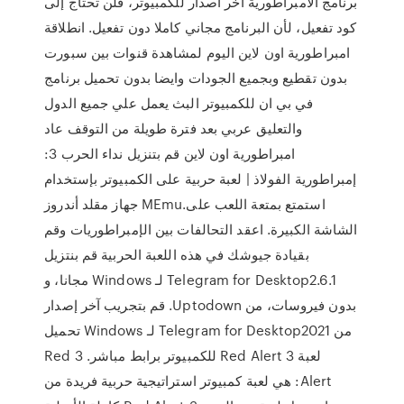
برنامج الامبراطورية اخر اصدار للكمبيوتر، فلن تحتاج إلى
كود تفعيل، لأن البرنامج مجاني كاملا دون تفعيل. انطلاقة
امبراطورية اون لاين اليوم لمشاهدة قنوات بين سبورت
بدون تقطيع وبجميع الجودات وايضا بدون تحميل برنامج
في بي ان للكمبيوتر البث يعمل علي جميع الدول
والتعليق عربي بعد فترة طويلة من التوقف عاد
امبراطورية اون لاين قم بتنزيل نداء الحرب 3:
إمبراطورية الفولاذ | لعبة حربية على الكمبيوتر بإستخدام
جهاز مقلد أندروز MEmu.استمتع بمتعة اللعب على
الشاشة الكبيرة. اعقد التحالفات بين الإمبراطوريات وقم
بقيادة جيوشك في هذه اللعبة الحربية ‫قم بنتزيل
Telegram for Desktop2.6.1 لـ Windows مجانا، و
بدون فيروسات، من Uptodown. قم بتجريب آخر إصدار
من Telegram for Desktop2021 لـ Windows تحميل
لعبة Red Alert 3 للكمبيوتر برابط مباشر. 3 Red
Alert: هي لعبة كمبيوتر استراتيجية حربية فريدة من