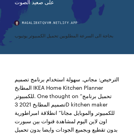
على صعيد الصوت
MAGALIBXTQVVM.NETLIFY.APP
بحاجة الى السرعة المطلوبين تحميل الكمبيوتر يوتيوب
الترخيص: مجاني. سهولة استخدام برنامج تصميم
المطابخ IKEA Home Kitchen Planner
للكمبيوتر. One thought on “تحميل برنامج
تصميم المطابخ 2021 3D kitchen maker
للكمبيوتر والموبايل مجانا” انطلاقة امبراطورية
اون لاين اليوم لمشاهدة قنوات بين سبورت
بدون تقطيع وبجميع الجودات وايضا بدون تحميل