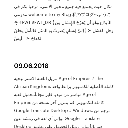
مكان حيث يجتمع فيه جميع محبي الانمي. مرحبا بكم في
مدونتي welcome to my Blog 私のブログへようこ
そ #FWT #FWT_DB ┊الأبدَاع وهُوَ أن يَخرُجَ الإِنسَان مِن
وَحلِ الفَشل ⊰ ┊إلىَّ إنسانٍ يُضربُ بهِ المثلَ فالأملَ يخلقُ
الكفاحَ ⊰ ┊لَيسَّ
09.06.2018
تنزيل اللعبة الاستراتيجية Age of Empires 2 The
African Kingdoms كاملة الأصلية للكمبيوتر برابط واحد
مباشر من ميديا فاير مجانآ,تحميل لعبة Age of
Empires كاملة للكمبيوتر. قم بتنزيل آخر نسخة من
Google Translate Desktop لـ Windows. ترجم من
وإلى أي لغة في رمشة عين. Google Translate
Desktop هو، بالأساس، مثل الحصول على تطبيق