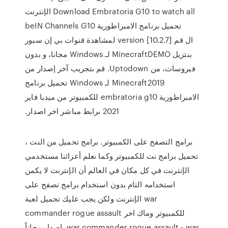
الإنترنت Download Embratoria G10 to watch all
beIN Channels G10 تحميل برنامج الامبراطورية
لمشاهدة قنوات بي إن سبور version [10.2.7] ال ‫قم
بنتزيل MinecraftDEMO لـ Windows مجانا، و بدون
فيروسات، من Uptodown. قم بتجريب آخر إصدار من
Minecraft2019 لـ Windows تحميل برنامج
الامبراطورية embratoria g10 للكمبيوتر من ميديا فاير
2021 برابط مباشر اخر اصدار.
برامج التصفح على الكمبيوتر. برامج تحميل من النت ،
تحميل برامج نت للكمبيوتر وكما نعلم أعزائنا مستخدمي
الإنترنت في كل مكان في العالم أن الإنترنت لا يكمن
استخدامه التام بدون استخدام برامج تصفح على
الإنترنت ولكن يجب عليك تحميل لعبة war
commander rogue assault للكمبيوتر وماك اخر
اصدار مجاناً. war commander rogue assault - war