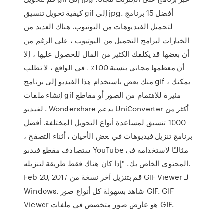
كيفية تحويل تنسيق gif إلى jpg. أفضل 15 برنامج
لتحميل الفيديوهات من اليوتيوب. هناك العديد من
الخيارات لبرامج التحميل من اليوتيوب ، على الرغم من
أن بعضها قد يكلفك الكثير من المال للحصول عليها ، إلا
أن معظمها مجاني بنسبة 100٪ ، في الواقع ، لا تطلب
منك بعض باستخدام هذا الفيديو إلى برنامج gif ، يمكنك
إنشاء ملفات gif مثيرة للاهتمام من الصور أو مقاطع
الفيديو. Wondershare يدعم UniConverter أكثر من
1000 تنسيق لمساعدة أنواع التحويل المختلفة. أفضل
برنامج تنزيل فيديوهات في بعض الأحيان ، أثناء التصفح ،
ستصادف مقطع فيديو YouTube مثاليًا لاستخدامه في
المحتوى الخاص بك. "إذا كان هناك فقط طريقة لتنزيله.
Feb 20, 2017 قم بتنزيل آخر نسخة من GIF Viewer لـ
Windows. شاهد بسهولة كل أنواع صور GIF. GIF
Viewer هو عارض صور متخصص في ملفات GIF.