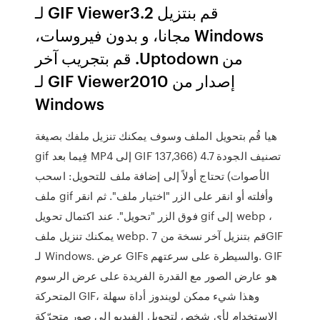
‫قم بنتزيل GIF Viewer3.2 لـ
Windows مجانا، و بدون فيروسات،
من Uptodown. قم بتجريب آخر
إصدار من GIF Viewer2010 لـ
Windows
هيا قُم بتحويل الملف وسوف يمكنك تنزيل ملفك بصيغة
gif فِيما بعد MP4 إلى GIF تصنيف الجودة 4.7 (137,366
الأصوات) تحتاج أولاً إلى إضافة ملف للتحويل: اسحب
ملف gif وأفلته أو انقر على الزر "اختيار ملف". ثم انقر
فوق الزر "تحويل". عند اكتمال تحويل gif إلى webp ،
يمكنك تنزيل ملف webp. قم بتنزيل آخر نسخة من 7GIF
لـ Windows. عرض GIFs والسيطرة على سرعتهم. GIF
هو عارض الصور مع القدرة الفريدة على عرض الرسوم
المتحركة GIF، وهذا شيء ممكن لويندوز أداة سهلة
الاستخدام لأي شخص لتحويل الفيديو إلى صور متحرّكة