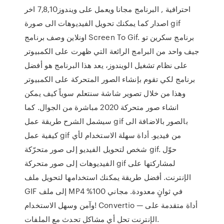
احترافية , البرنامج مجانا ويعمل على ويندوز7,8,10 اخر
اصدار كما يمكنك تحويل الفيديوهات الى صورة gif
اونلاين وصف برنامج Screen To Gif. برنامج سكرين تو
جيف واحد من البرامج الرائعة التي ظهرت على الكمبيوتر
على نظام تشغيل الويندوز، يعد هذا البرنامج هو أفضل
برنامج لكي تقوم بإنشاء الصور المتحركة على الكمبيوتر
وهذا من خلال تصوير شاشة سنتعلم سوياً كيف يمكن
انشاء صور متحركة 2020 مباشرة من الجوال. كما
سيشمل الشرح طريقة عمل gif بالصور بالاضافة الى
كيفية عمل gif من فيديو. أداة سهلة الاستخدام لأي
شخص لتحويل الفيديو إلى صور متحرّكة gif. حوّل
الفيديوهات إلى صور متحركة gif لمشاركتها على
الإنترنت. أفضل طريقة يمكنك استخدامها لتحويل ملف
GIF إلى ملف MP4 في ثوانٍ معدودة. مجاني 100%
وآمن وسهل الاستخدام! Convertio — أداة متقدمة على
الإنترنت تحل أي مشاكل تحدث مع الملفات.