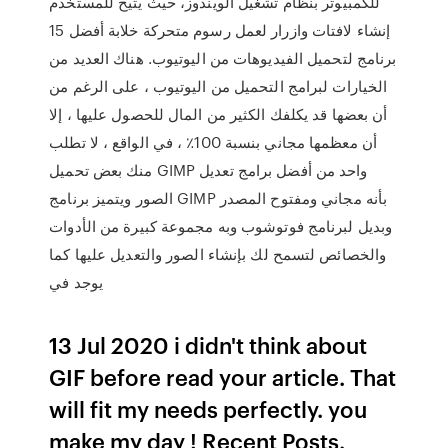
للكمبيوتر بنظام تشغيل الويندوز، حيث يتيح للمستخدم
إنشاء لافتات وازرار لعمل رسوم متحركة خلابة أفضل 15
برنامج لتحميل الفيديوهات من اليوتيوب. هناك العديد من
الخيارات لبرامج التحميل من اليوتيوب ، على الرغم من
أن بعضها قد يكلفك الكثير من المال للحصول عليها ، إلا
أن معظمها مجاني بنسبة 100٪ ، في الواقع ، لا تطلب
منك بعض تحميل GIMP واحد من أفضل برامج تعديل
الصور ويتميز برنامج GIMP بأنه مجاني ومفتوح المصدر
وبديل لبرنامج فوتوشوب وبه مجموعة كبيرة من الأدوات
والخصائص لتسمح لك بإنشاء الصور والتعديل عليها كما
يوجد في
13 Jul 2020 i didn't think about
GIF before read your article. That
will fit my needs perfectly. you
make my day ! Recent Posts.