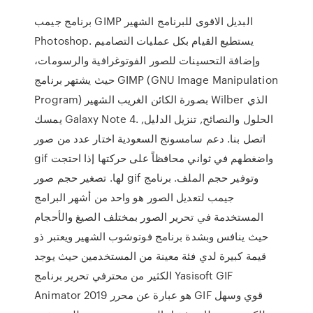
برنامج جيمب GIMP البديل الاقوى للبرنامج الشهير
Photoshop. يستطيع القيام بكل عمليات التصاميم
وإضافة التحسينات للصور الفوتوغرافية والرسومات،
حيث يشتهر برنامج GIMP (GNU Image Manipulation
Program) بصورة الكائن الغريب الشهير Wilber الذي
يمسك Galaxy Note 4. الحلول والنصائح, تنزيل الدليل,
اتصل بنا. دعم سامسونج السعودية اختار عدد من صور
gif واضغطهم في ثواني محافظاً على حركتها إذا احتجت
لها. تصغير حجم صور gif وتوفير حجم الملف. برنامج
جيمب لتعديل الصور هو واحد من أشهر البرامج
المستخدمة في تحرير الصور بمختلف الصيغ والأحجام
حيث ينافس وبشدة برنامج فوتوشوب الشهير ويعتبر ذو
قيمة كبيرة لدي فئة معينة من المستخدمين حيث يوجد
الكثير من محترفي تحرير برنامج Yasisoft GIF
Animator 2019 هو عبارة عن محرر GIF قوي وسهل